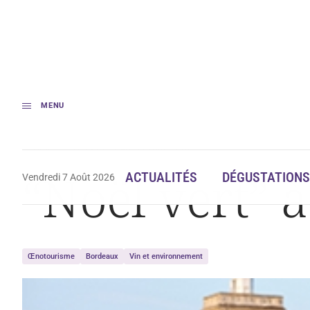
MENU
Accueil
« Noël vert » à Larose Trintaudon
“Noël vert” 
ACTUALITÉS
DÉGUSTATIONS
Vendredi 7 Août 2026
Œnotourisme
Bordeaux
Vin et environnement