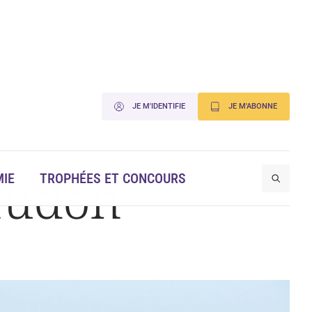
JE M'IDENTIFIE
JE M'ABONNE
taudon
IE
TROPHÉES ET CONCOURS