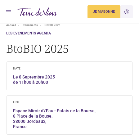
JE M'ABONNE
JE M'ID
Accueil
Evènements
BtoBIO 2025
LES ÉVÉNEMENTS AGENDA
BtoBIO 2025
DATE
Le 8 Septembre 2025
de 11h00 à 20h00
LIEU
Espace Miroir d\'Eau - Palais de la Bourse,
8 Place de la Bouse,
33000 Bordeaux,
France