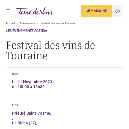
JE M'ABONNE
JE M'ID
Accueil
Evènements
Festival des vins de Touraine
LES ÉVÉNEMENTS AGENDA
Festival des vins de
Touraine
DATE
Le 11 Novembre 2023
de 10h00 à 18h30
LIEU
Prieuré Saint-Cosme,
,
La Riche (37),