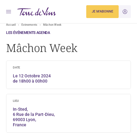
JE M'ABONNE
JE M'ID
Accueil
Evènements
Mâchon Week
LES ÉVÉNEMENTS AGENDA
Mâchon Week
DATE
Le 12 Octobre 2024
de 18h00 à 00h00
LIEU
In-Sted,
6 Rue de la Part-Dieu,
69003 Lyon,
France