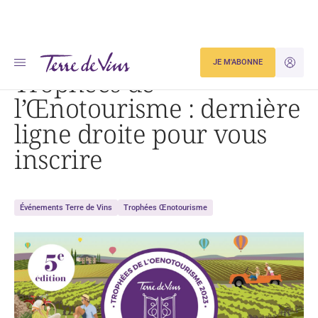
Accueil
Trophées de l’Œnotourisme : dernière ligne droite pour vous inscrire
JE M'ABONNE
JE M'ID
Trophées de
l’Œnotourisme : dernière
ligne droite pour vous
inscrire
Événements Terre de Vins
Trophées Œnotourisme