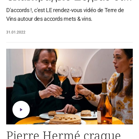
Haas chez Enyaa
D'accords !, c'est LE rendez-vous vidéo de Terre de
Vins autour des accords mets & vins.
31.01.2022
Pierre Hermé craque