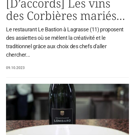
[D’accords] Les vins
des Corbières mariés
par les mets du chef du
Le restaurant Le Bastion à Lagrasse (11) proposent
Bastion
des assiettes où se mêlent la créativité et le
traditionnel grâce aux choix des chefs d'aller
chercher...
09.10.2023