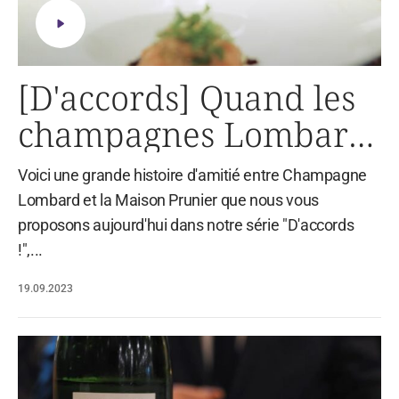
[D'accords] Quand les
champagnes Lombard
rencontrent les mets
Voici une grande histoire d'amitié entre Champagne
de la Maison Prunier
Lombard et la Maison Prunier que nous vous
proposons aujourd'hui dans notre série "D'accords
!",...
19.09.2023