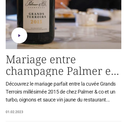
Mariage entre
champagne Palmer et
L'Assiette Champenoise
Découvrez le mariage parfait entre la cuvée Grands
3*
Terroirs millésimée 2015 de chez Palmer & co et un
turbo, oignons et sauce vin jaune du restaurant...
01.02.2023