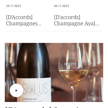
29.11.2023
06.11.2023
[D'Accords]
[D'accords]
Champagnes
Champagne Ayala
Legras & Haas
sublimé par les
mariés aux mets du
accords de Loisium
restaurant Le
Wine and Spa
Georges