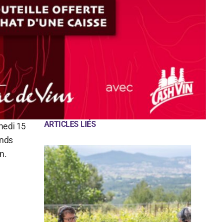
ARTICLES LIÉS
amedi 15
ands
n.