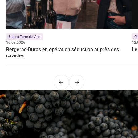
Salons Terre de Vins
C
10.03.2026
12.
Bergerac-Duras en opération séduction auprès des
Le
cavistes
Précédent
Suivant