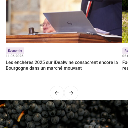
Économie
Re
11.06.2026
02.
Les enchères 2025 sur iDealwine consacrent encore la
Fa
Bourgogne dans un marché mouvant
re
Précédent
Suivant