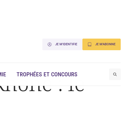
JE M'IDENTIFIE
JE M'ABONNE
hône : le
IE
TROPHÉES ET CONCOURS