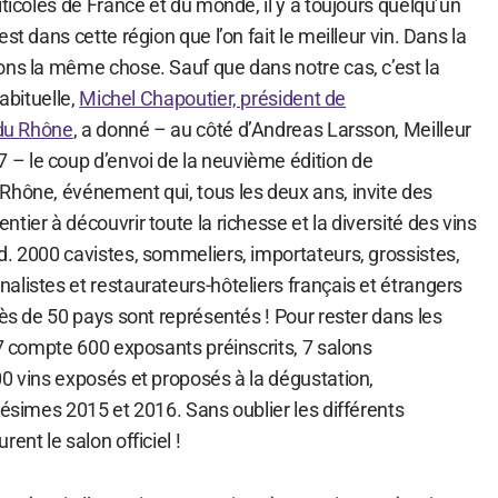
iticoles de France et du monde, il y a toujours quelqu’un
st dans cette région que l’on fait le meilleur vin. Dans la
ons la même chose. Sauf que dans notre cas, c’est la
habituelle,
Michel Chapoutier, président de
 du Rhône
, a donné – au côté d’Andreas Larsson, Meilleur
– le coup d’envoi de la neuvième édition de
Rhône, événement qui, tous les deux ans, invite des
tier à découvrir toute la richesse et la diversité des vins
d. 2000 cavistes, sommeliers, importateurs, grossistes,
listes et restaurateurs-hôteliers français et étrangers
rès de 50 pays sont représentés ! Pour rester dans les
17 compte 600 exposants préinscrits, 7 salons
00 vins exposés et proposés à la dégustation,
lésimes 2015 et 2016. Sans oublier les différents
ent le salon officiel !