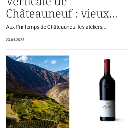
Verticale de
Châteauneuf : vieux
mais fringants
Aux Printemps de Châteauneuf les ateliers...
23.04.2025