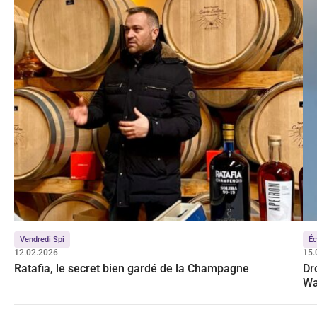
Vendredi Spi
É
12.02.2026
15.
Ratafia, le secret bien gardé de la Champagne
Dr
Wa