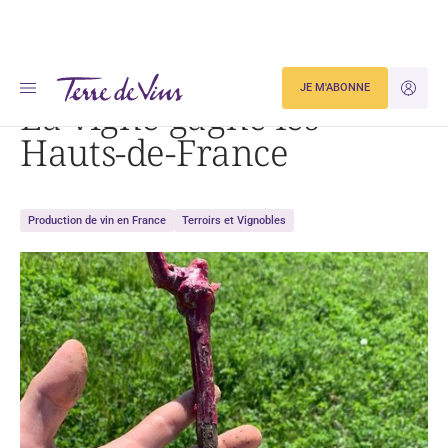
Accueil
La vigne gagne les Hauts-de-France
JE M'ABONNE
JE M'ID
La vigne gagne les
Hauts-de-France
Production de vin en France
Terroirs et Vignobles