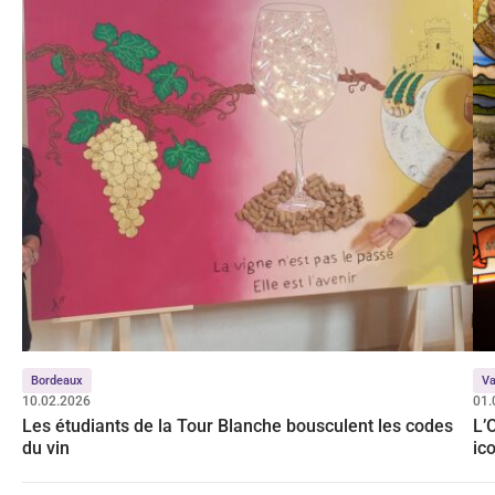
Bordeaux
Va
10.02.2026
01.
Les étudiants de la Tour Blanche bousculent les codes
L’
du vin