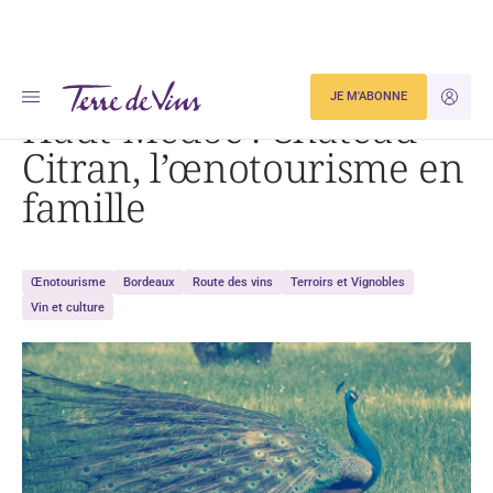
Accueil
Haut-Médoc : Château Citran, l’œnotourisme en famille
JE M'ABONNE
JE M'ID
Haut-Médoc : Château
Citran, l’œnotourisme en
famille
Œnotourisme
Bordeaux
Route des vins
Terroirs et Vignobles
Vin et culture