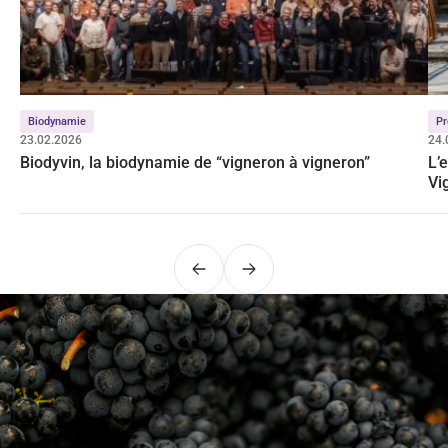
Biodynamie
Pr
23.02.2026
24.
Biodyvin, la biodynamie de “vigneron à vigneron”
L’
Vi
Précédent
Suivant