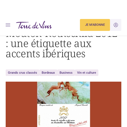
Accueil
Mouton-Rothschild 2012 : une étiquette aux accents ibériques
JE M'ABONNE
JE M'ID
Mouton-Rothschild 2012
: une étiquette aux
accents ibériques
Grands crus classés
Bordeaux
Business
Vin et culture