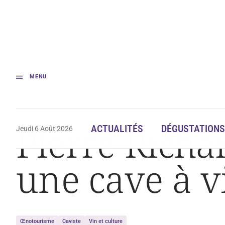
MENU
Accueil
Pierre Richard, le grand blond avec une cave à vins
Pierre Richa
ACTUALITÉS
DÉGUSTATIONS
Jeudi 6 Août 2026
une cave à v
Œnotourisme
Caviste
Vin et culture