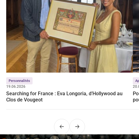
Personnalités
Ap
19.06.2026
20.
Searching for France : Eva Longoria, d’Hollywood au
Po
Clos de Vougeot
po
Précédent
Suivant