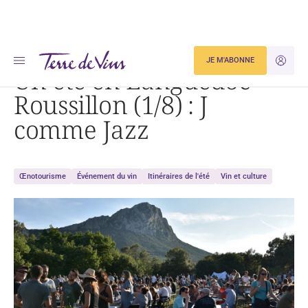
Accueil
Un été en Languedoc Roussillon (1/8) : J comme Jazz
JE M'ABONNE
JE M'ID
Un été en Languedoc
Roussillon (1/8) : J
comme Jazz
Œnotourisme
Événement du vin
Itinéraires de l'été
Vin et culture