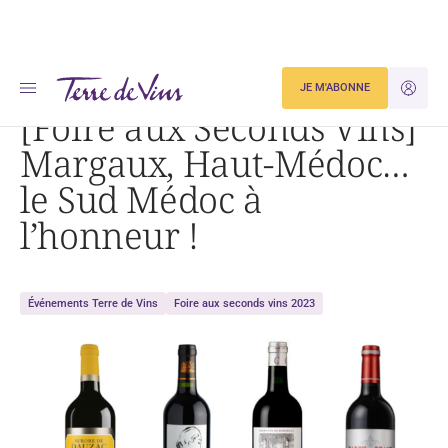
Accueil
Dégustation
JE M'ABONNE
JE M'ID
[Foire aux Seconds Vins] Margaux, Haut-Médoc… le Sud Médoc à l’honneur !
[Foire aux Seconds Vins]
Margaux, Haut-Médoc…
le Sud Médoc à
l’honneur !
Événements Terre de Vins
Foire aux seconds vins 2023