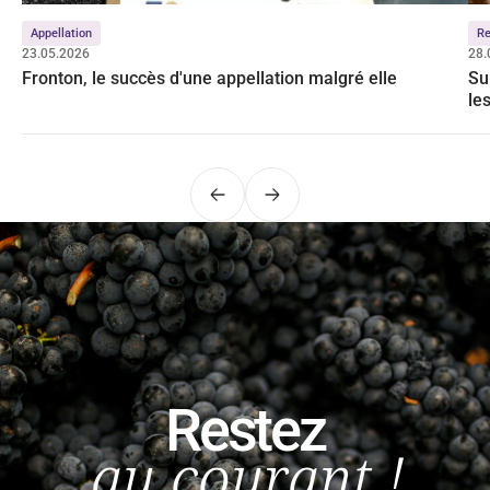
Appellation
Re
23.05.2026
28.
Fronton, le succès d'une appellation malgré elle
Su
le
Précédent
Suivant
Restez
au courant !