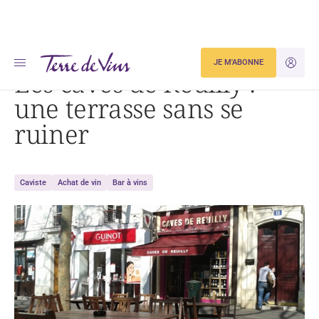
Accueil
Dégustation
Les caves de Reuilly : une terrasse sans se ruiner
JE M'ABONNE
JE M'ID
Les caves de Reuilly :
une terrasse sans se
ruiner
Caviste
Achat de vin
Bar à vins