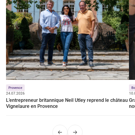
Provence
Bo
24.07.2026
10.
L’entrepreneur britannique Neil Utley reprend le château
Gr
Vignelaure en Provence
no