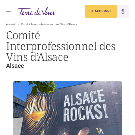
JE M'ABONNE
JE M'ID
Accueil
Comité Interprofessionnel des Vins d’Alsace
Comité
Interprofessionnel des
Vins d’Alsace
Alsace