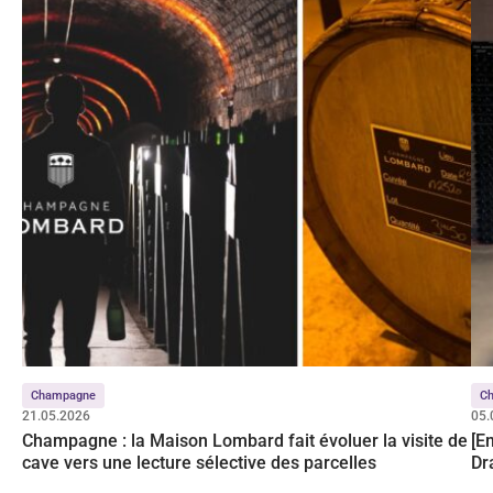
Champagne
C
21.05.2026
05.
Champagne : la Maison Lombard fait évoluer la visite de
[E
cave vers une lecture sélective des parcelles
Dr