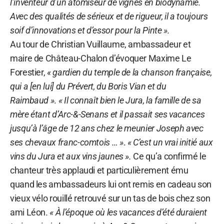
l’inventeur d’un atomiseur de vignes en biodynamie.
Avec des qualités de sérieux et de rigueur, il a toujours
soif d’innovations et d’essor pour la Pinte ».
Au tour de Christian Vuillaume, ambassadeur et
maire de Château-Chalon d’évoquer Maxime Le
Forestier,
« gardien du temple de la chanson française,
qui a [en lui] du Prévert, du Boris Vian et du
Raimbaud »
.
« Il connaît bien le Jura, la famille de sa
mère étant d’Arc-&-Senans et il passait ses vacances
jusqu’à l’âge de 12 ans chez le meunier Joseph avec
ses chevaux franc-comtois … »
.
« C’est un vrai initié aux
vins du Jura et aux vins jaunes ».
Ce qu’a confirmé le
chanteur très applaudi et particulièrement ému
quand les ambassadeurs lui ont remis en cadeau son
vieux vélo rouillé retrouvé sur un tas de bois chez son
ami Léon.
« À l’époque où les vacances d’été duraient