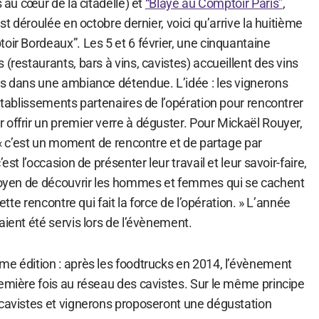
s au cœur de la citadelle) et
“Blaye au Comptoir Paris”
,
est déroulée en octobre dernier, voici qu’arrive la huitième
oir Bordeaux”. Les 5 et 6 février, une cinquantaine
 (restaurants, bars à vins, cavistes) accueillent des vins
is dans une ambiance détendue. L’idée : les vignerons
 établissements partenaires de l’opération pour rencontrer
offrir un premier verre à déguster. Pour Mickaël Rouyer,
, « c’est un moment de rencontre et de partage par
est l’occasion de présenter leur travail et leur savoir-faire,
 moyen de découvrir les hommes et femmes qui se cachent
cette rencontre qui fait la force de l’opération. » L’année
aient été servis lors de l’évènement.
me édition : après les foodtrucks en 2014, l’évènement
remière fois au réseau des cavistes. Sur le même principe
 cavistes et vignerons proposeront une dégustation