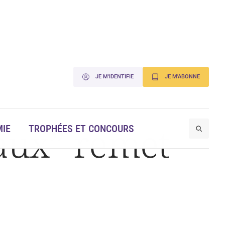
JE M'IDENTIFIE
JE M'ABONNE
aux” remet
IE
TROPHÉES ET CONCOURS