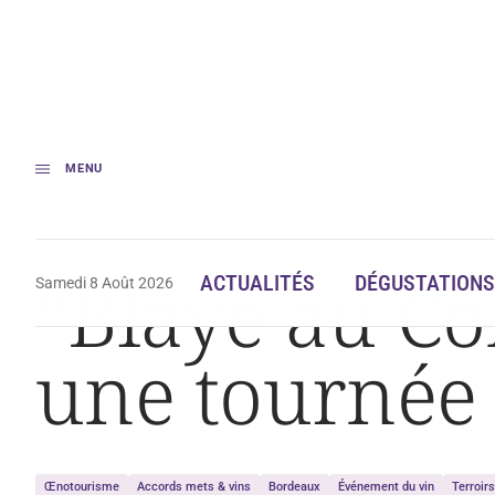
MENU
Accueil
« Blaye au Comptoir Bordeaux » remet une tournée
“Blaye au C
ACTUALITÉS
DÉGUSTATIONS
Samedi 8 Août 2026
une tournée
Œnotourisme
Accords mets & vins
Bordeaux
Événement du vin
Terroir