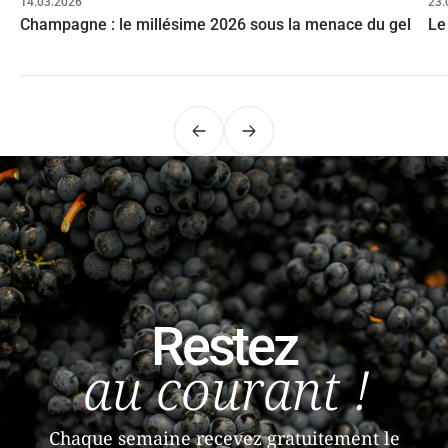
14.03.2026
23.
Champagne : le millésime 2026 sous la menace du gel
Le
Précédent
Suivant
Restez
au courant !
Chaque semaine recevez gratuitement le