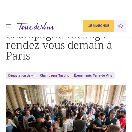
Accueil
Champagne Tasting : rendez-vous demain à Paris
JE M'ABONNE
JE M'ID
Champagne Tasting :
rendez-vous demain à
Paris
Dégustation de vin
Champagne Tasting
Événements Terre de Vins