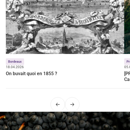
Bordeaux
Pr
18.04.2026
05.
On buvait quoi en 1855 ?
[P
Ca
Po
Précédent
Suivant