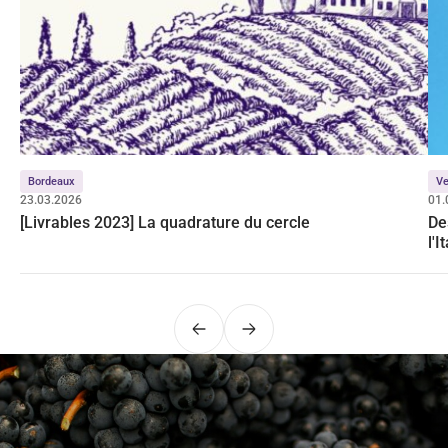
Bordeaux
Ve
23.03.2026
01.
[Livrables 2023] La quadrature du cercle
De
l'I
Précédent
Suivant