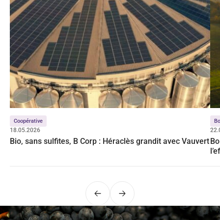
Coopérative
Bo
18.05.2026
22.
Bio, sans sulfites, B Corp : Héraclès grandit avec Vauvert
Bo
l’
Précédent
Suivant