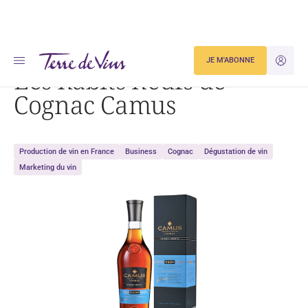
Accueil
Les habits neufs de Cognac Camus
JE M'ABONNE
JE M'ID
Les habits neufs de
Cognac Camus
Production de vin en France
Business
Cognac
Dégustation de vin
Marketing du vin