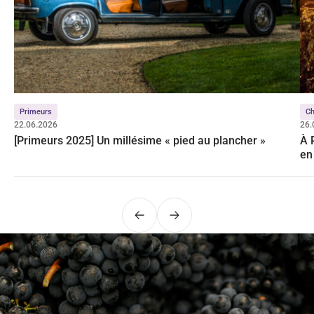
Primeurs
Ch
22.06.2026
26.
[Primeurs 2025] Un millésime « pied au plancher »
À 
en
Précédent
Suivant