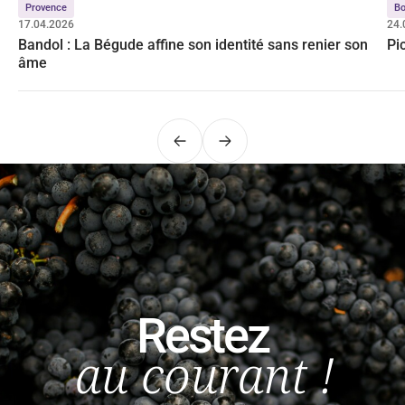
Provence
Bo
17.04.2026
24.
Bandol : La Bégude affine son identité sans renier son
Pi
âme
Précédent
Suivant
Restez
au courant !