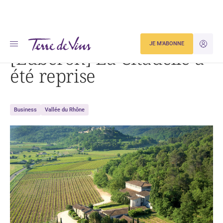
Accueil
[Luberon] La Citadelle a été reprise
JE M'ABONNE
JE M'ID
[Luberon] La Citadelle a
été reprise
Business
Vallée du Rhône