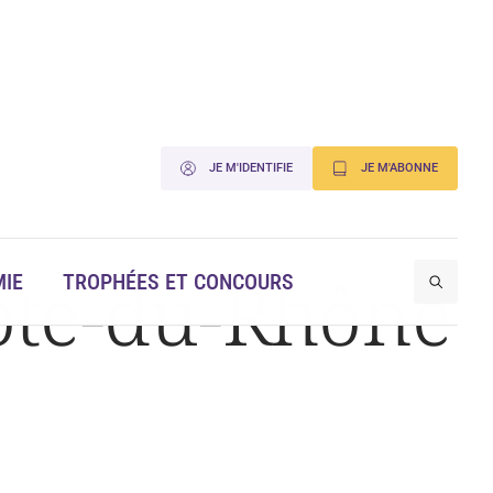
JE M'IDENTIFIE
JE M'ABONNE
ôte-du-Rhône
IE
TROPHÉES ET CONCOURS