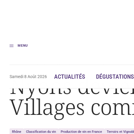
MENU
Accueil
Nyons devient le 22ème Côte-du-Rhône Villages communal
Nyons devie
ACTUALITÉS
DÉGUSTATIONS
Samedi 8 Août 2026
Villages co
Rhône
Classification du vin
Production de vin en France
Terroirs et Vignob