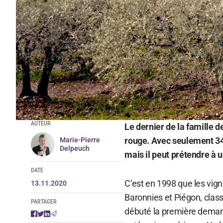
AUTEUR
Le dernier de la famille
rouge. Avec seulement 345 
Marie-Pierre
Delpeuch
mais il peut prétendre à u
DATE
C’est en 1998 que les vi
13.11.2020
Baronnies et Piégon, clas
PARTAGER
débuté la première demand