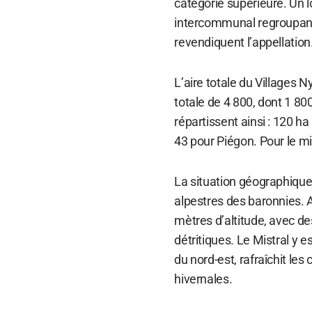
catégorie supérieure. Un l
intercommunal regroupant 
revendiquent l’appellation
L’aire totale du Villages
totale de 4 800, dont 1 800
répartissent ainsi : 120 h
43 pour Piégon. Pour le mi
La situation géographique
alpestres des baronnies. A 
mètres d’altitude, avec de
détritiques. Le Mistral y e
du nord-est, rafraîchit le
hivernales.