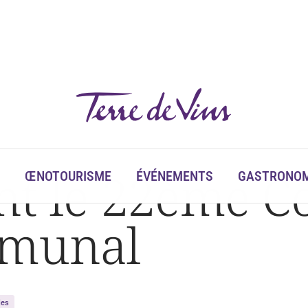
nt le 22ème C
ŒNOTOURISME
ÉVÉNEMENTS
GASTRONOM
mmunal
les