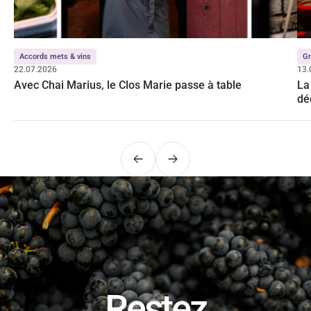
Accords mets & vins
Gr
22.07.2026
13.
Avec Chai Marius, le Clos Marie passe à table
La
dé
Précédent
Suivant
Restez