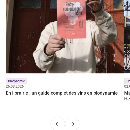
Biodynamie
C
26.03.2026
02.
En librairie : un guide complet des vins en biodynamie
Ma
He
Précédent
Suivant