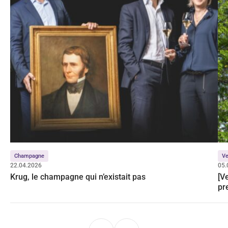
Champagne
Ve
22.04.2026
05.
Krug, le champagne qui n’existait pas
[V
pr