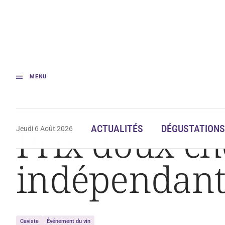
MENU
Accueil
Actualités
Prix doux chez les cavistes indépendants
Prix doux che
ACTUALITÉS
DÉGUSTATIONS
Jeudi 6 Août 2026
indépendant
Caviste
Événement du vin