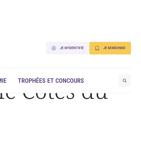
JE M'IDENTIFIE
JE M'ABONNE
le Côtes du
IE
TROPHÉES ET CONCOURS