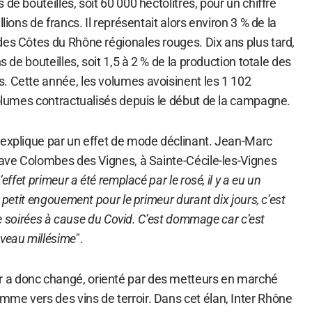
de bouteilles, soit 60 000 hectolitres, pour un chiffre
llions de francs. Il représentait alors environ 3 % de la
des Côtes du Rhône régionales rouges. Dix ans plus tard,
ns de bouteilles, soit 1,5 à 2 % de la production totale des
. Cette année, les volumes avoisinent les 1 102
volumes contractualisés depuis le début de la campagne.
’explique par un effet de mode déclinant. Jean-Marc
 cave Colombes des Vignes, à Sainte-Cécile-les-Vignes
’effet primeur a été remplacé par le rosé, il y a eu un
n petit engouement pour le primeur durant dix jours, c’est
s de soirées à cause du Covid. C’est dommage car c’est
uveau millésime
".
a donc changé, orienté par des metteurs en marché
me vers des vins de terroir. Dans cet élan, Inter Rhône