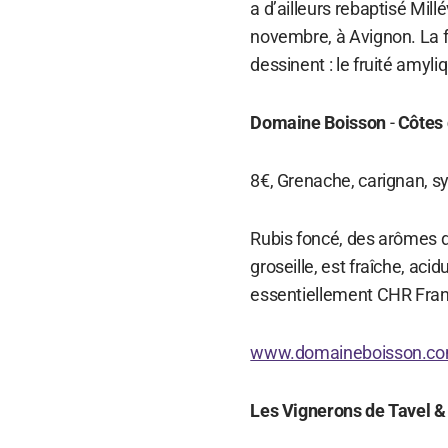
a d’ailleurs rebaptisé Millé
novembre, à Avignon. La f
dessinent : le fruité amyli
Domaine Boisson
-
Côtes
8€, Grenache, carignan, s
Rubis foncé, des arômes d
groseille, est fraîche, aci
essentiellement CHR Franc
www.domaineboisson.c
Les Vignerons de Tavel &