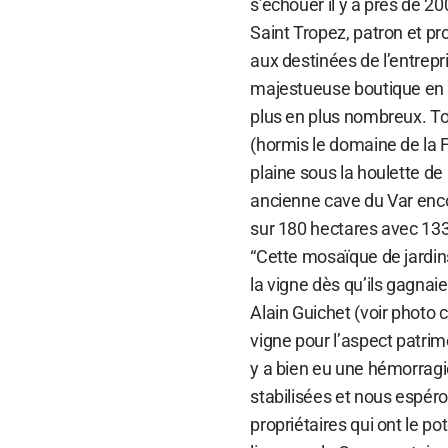
s’échouer il y a près de 2
Saint Tropez, patron et prot
aux destinées de l’entrepri
majestueuse boutique en ob
plus en plus nombreux. To
(hormis le domaine de la 
plaine sous la houlette de
ancienne cave du Var encor
sur 180 hectares avec 133
“Cette mosaïque de jardin
la vigne dès qu’ils gagnai
Alain Guichet (voir photo 
vigne pour l’aspect patrimo
y a bien eu une hémorragie
stabilisées et nous espé
propriétaires qui ont le 