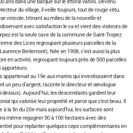
000 ans dans une barque sur le littoral varois. Devenu
ecteur du village, il veille toujours, tout de rouge vêtu,
se vinicole, trônant au milieu de la nouvelle et
servant avec satisfaction le va et vient des visiteurs de
rpez est la seule cave de la commune de Saint-Tropez
Ferme des Lices regroupant plusieurs parcelles de la
 Laurence Berlemont). Née en 1908, c’est aussi la plus
e en activité, regroupant toujours près de 500 parcelles
 apporteurs.
s appartenait au 19e aux marins qui investissaient dans
ent un peu d’argent, raconte le directeur et œnologue
ci-dessus). Aujourd’hui, les descendants gardent leur
nial qui valorise leur propriété et parce que c’est beau. Il
 à la fin du 20e mais aujourd’hui, les surfaces sont
rons même regagner 50 à 100 hectares avec des
potentiel pour replanter quelques ceps complémentaires en