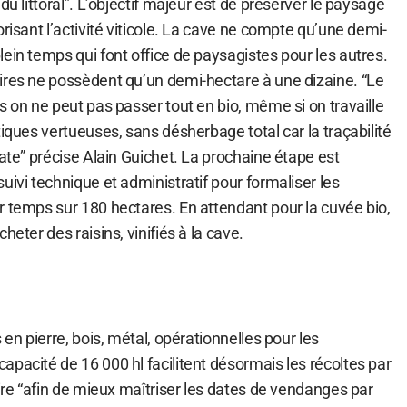
du littoral”. L’objectif majeur est de préserver le paysage
orisant l’activité viticole. La cave ne compte qu’une demi-
ein temps qui font office de paysagistes pour les autres.
ires ne possèdent qu’un demi-hectare à une dizaine. “Le
s on ne peut pas passer tout en bio, même si on travaille
tiques vertueuses, sans désherbage total car la traçabilité
cate” précise Alain Guichet. La prochaine étape est
uivi technique et administratif pour formaliser les
r temps sur 180 hectares. En attendant pour la cuvée bio,
heter des raisins, vinifiés à la cave.
 en pierre, bois, métal, opérationnelles pour les
pacité de 16 000 hl facilitent désormais les récoltes par
aire “afin de mieux maîtriser les dates de vendanges par