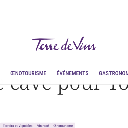
 cave pour To
ŒNOTOURISME
ÉVÉNEMENTS
GASTRONOM
Terroirs et Vignobles
Vin rosé
Œnotourisme