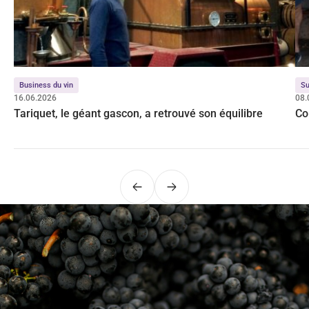
Business du vin
Su
16.06.2026
08.
Tariquet, le géant gascon, a retrouvé son équilibre
Co
Précédent
Suivant