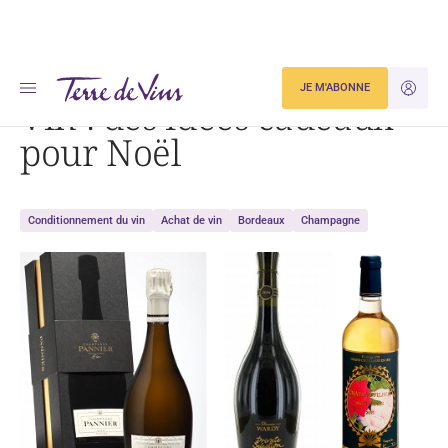
Accueil
Vin : des idées cadeaux pour Noël
JE M'ABONNE
JE M'ID
Vin : des idées cadeaux
pour Noël
Conditionnement du vin
Achat de vin
Bordeaux
Champagne