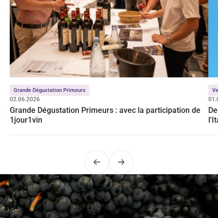
Grande Dégustation Primeurs
Ve
02.06.2026
01.
Grande Dégustation Primeurs : avec la participation de
De
1jour1vin
l'I
Précédent
Suivant