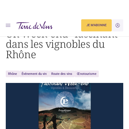
Accueil
Un week-end « fascinant » dans les vignobles du Rhône
JE M'ABONNE
JE M'ID
Un week-end “fascinant”
dans les vignobles du
Rhône
Rhône
Événement du vin
Route des vins
Œnotourisme