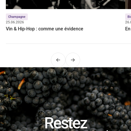
Champagne
Bi
25.06.2026
26.
Vin & Hip-Hop : comme une évidence
En
Précédent
Suivant
Restez