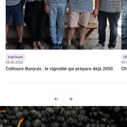
Sud-Ouest
C
08.06.2026
05.
Collioure-Banyuls : le vignoble qui prépare déjà 2050
Ch
Précédent
Suivant