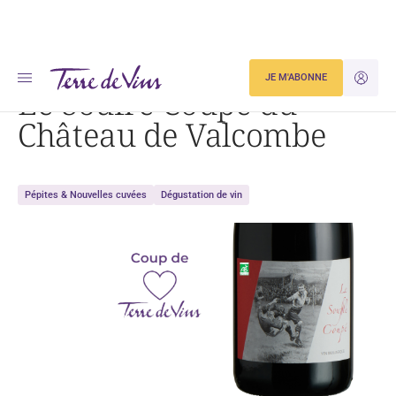
Accueil
Dégustation
Le Soufre Coupé du Château de Valcombe
JE M'ABONNE
JE M'ID
Le Soufre Coupé du
Château de Valcombe
Pépites & Nouvelles cuvées
Dégustation de vin