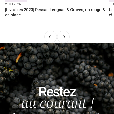
29.03.2026
10.
[Livrables 2023] Pessac-Léognan & Graves, en rouge &
Un
en blanc
et
Précédent
Suivant
Restez
au courant !