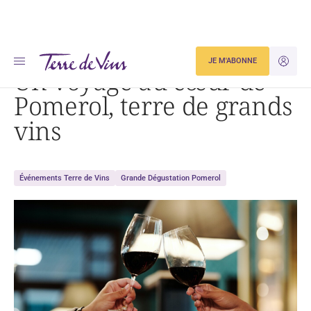
Accueil
Dégustation
Un voyage au cœur de Pomerol, terre de grands vins
JE M'ABONNE
JE M'ID
Un voyage au cœur de
Pomerol, terre de grands
vins
Événements Terre de Vins
Grande Dégustation Pomerol