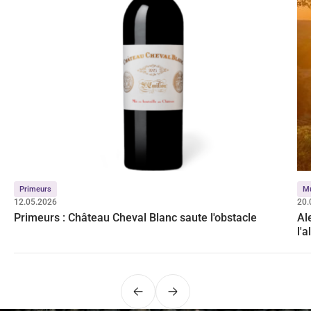
Primeurs
M
12.05.2026
20.
Primeurs : Château Cheval Blanc saute l'obstacle
Al
l'
Précédent
Suivant