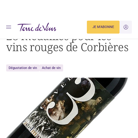
Accueil
28 médailles pour les vins rouges de Corbières
JE M'ABONNE
JE M'ID
28 médailles pour les
vins rouges de Corbières
Dégustation de vin
Achat de vin