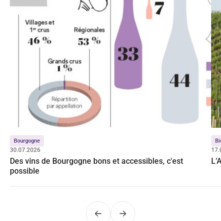
Bourgogne
Bi
30.07.2026
17.
Des vins de Bourgogne bons et accessibles, c'est
L’
possible
Précédent
Suivant