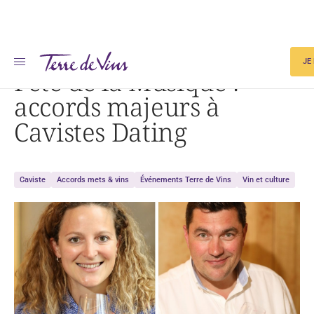
Accueil
Fête de la Musique : accords majeurs à Cavistes Dating
JE
Fête de la Musique :
accords majeurs à
Cavistes Dating
Caviste
Accords mets & vins
Événements Terre de Vins
Vin et culture