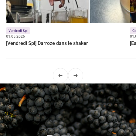
Vendredi Spi
Ci
01.05.2026
01.
[Vendredi Spi] Darroze dans le shaker
[E
Précédent
Suivant