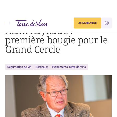
Accueil
Alain Raynaud : première bougie pour le Grand Cercle
JE M'ABONNE
JE M'ID
Alain Raynaud :
première bougie pour le
Grand Cercle
Dégustation de vin
Bordeaux
Événements Terre de Vins