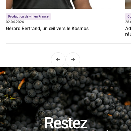
Production de vin en France
Co
02.04.2026
28.
Gérard Bertrand, un œil vers le Kosmos
Ad
ré
Précédent
Suivant
Restez