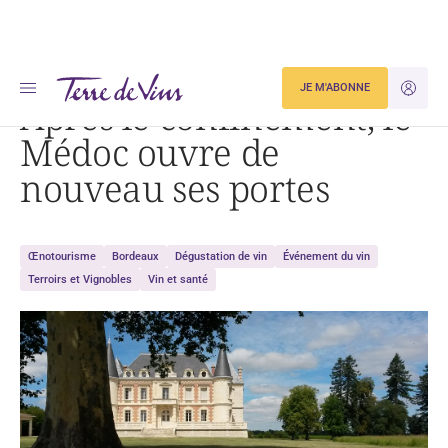
Accueil
Après le confinement, le Médoc ouvre de nouveau ses portes
JE M'ABONNE
JE M'ID
Après le confinement, le
Médoc ouvre de
nouveau ses portes
Œnotourisme
Bordeaux
Dégustation de vin
Événement du vin
Terroirs et Vignobles
Vin et santé