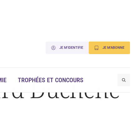
JE M'IDENTIFIE
JE M'ABONNE
nard Duchêne
IE
TROPHÉES ET CONCOURS