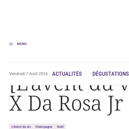
MENU
Accueil
[L’avent du vin N°7] : Canard Duchêne X Da Rosa Jr
[L’avent du 
ACTUALITÉS
DÉGUSTATIONS
Vendredi 7 Août 2026
X Da Rosa Jr
L'Avent du vin
Champagne
Noël