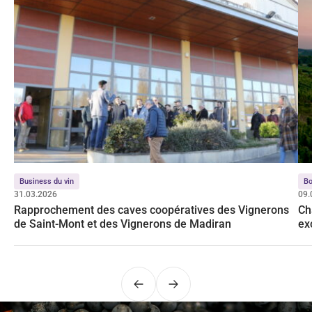
Business du vin
Bo
31.03.2026
09.
Rapprochement des caves coopératives des Vignerons
Ch
de Saint-Mont et des Vignerons de Madiran
ex
Bo
Précédent
Suivant