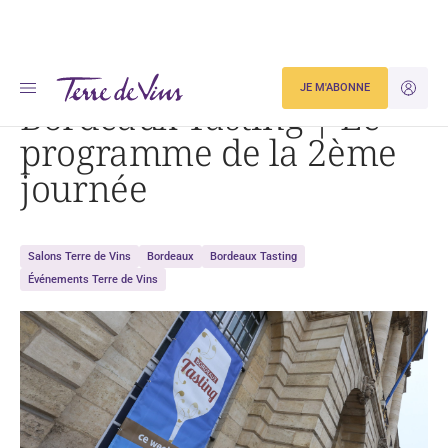
Accueil
Bordeaux Tasting | Le programme de la 2ème journée
JE M'ABONNE
JE M'ID
Bordeaux Tasting | Le
programme de la 2ème
journée
Salons Terre de Vins
Bordeaux
Bordeaux Tasting
Événements Terre de Vins