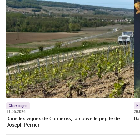
Champagne
Hi
11.05.2026
20.
Dans les vignes de Cumières, la nouvelle pépite de
Da
Joseph Perrier