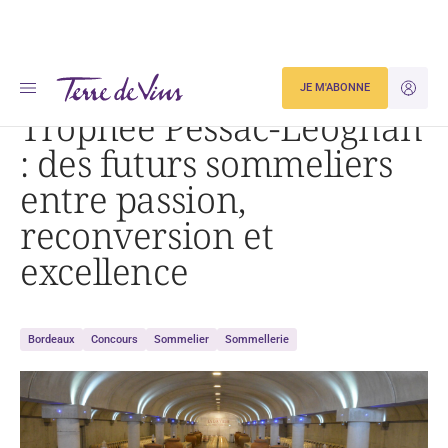
Accueil
Actualités
JE M'ABONNE
JE M'ID
Trophée Pessac-Léognan : des futurs sommeliers entre passion, reconversion et excellence
Trophée Pessac-Léognan
: des futurs sommeliers
entre passion,
reconversion et
excellence
Bordeaux
Concours
Sommelier
Sommellerie