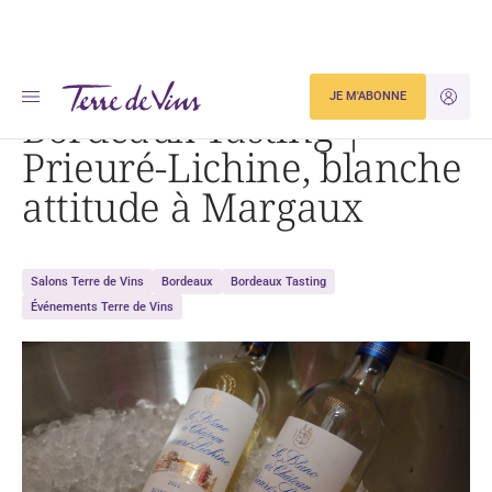
Accueil
Bordeaux Tasting | Prieuré-Lichine, blanche attitude à Margaux
JE M'ABONNE
JE M'ID
Bordeaux Tasting |
Prieuré-Lichine, blanche
attitude à Margaux
Salons Terre de Vins
Bordeaux
Bordeaux Tasting
Événements Terre de Vins